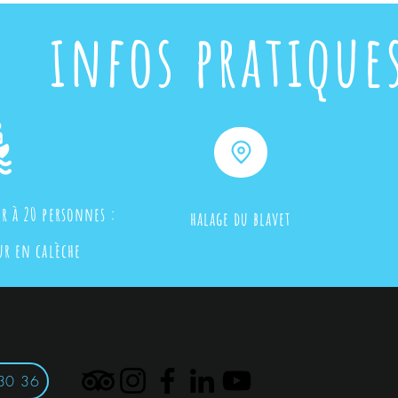
infos pratique
ur à 20 personnes :
halage du blavet
our en calèche
30 36