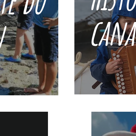
te du
cana
n