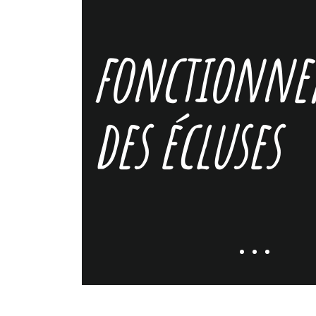
fonctionn
des écluses