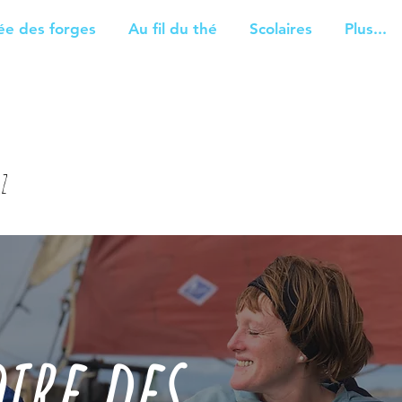
e des forges
Au fil du thé
Scolaires
Plus...
z
ire des