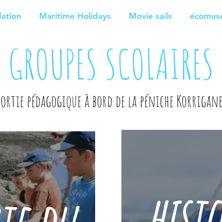
ation
Maritime Holidays
Movie sails
écomusé
GROUPES SCOLAIRES
Sortie pédagogique à bord de la péniche Korrigane
histo