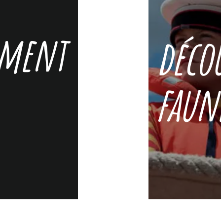
ement
décou
faune